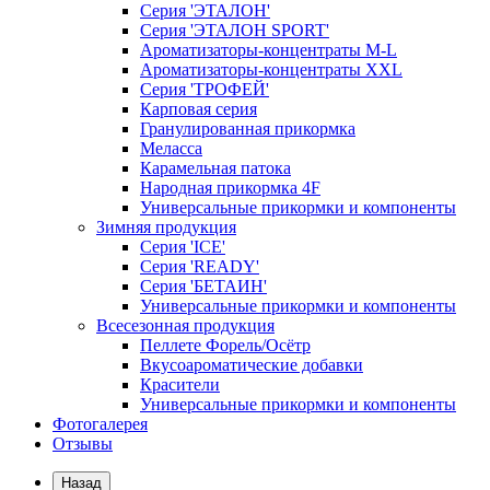
Серия 'ЭТАЛОН'
Серия 'ЭТАЛОН SPORT'
Ароматизаторы-концентраты M-L
Ароматизаторы-концентраты XXL
Серия 'ТРОФЕЙ'
Карповая серия
Гранулированная прикормка
Меласса
Карамельная патока
Народная прикормка 4F
Универсальные прикормки и компоненты
Зимняя продукция
Серия 'ICE'
Серия 'READY'
Серия 'БЕТАИН'
Универсальные прикормки и компоненты
Всесезонная продукция
Пеллете Форель/Осётр
Вкусоароматические добавки
Красители
Универсальные прикормки и компоненты
Фотогалерея
Отзывы
Назад