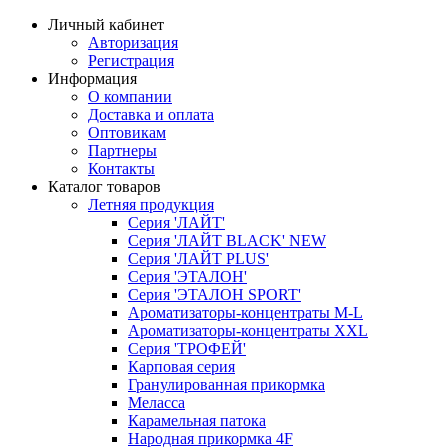
Личный кабинет
Авторизация
Регистрация
Информация
О компании
Доставка и оплата
Оптовикам
Партнеры
Контакты
Каталог товаров
Летняя продукция
Серия 'ЛАЙТ'
Серия 'ЛАЙТ BLACK' NEW
Серия 'ЛАЙТ PLUS'
Серия 'ЭТАЛОН'
Серия 'ЭТАЛОН SPORT'
Ароматизаторы-концентраты M-L
Ароматизаторы-концентраты XXL
Серия 'ТРОФЕЙ'
Карповая серия
Гранулированная прикормка
Меласса
Карамельная патока
Народная прикормка 4F